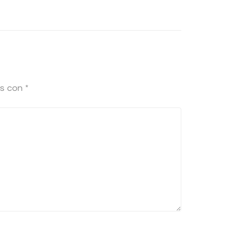
os con
*