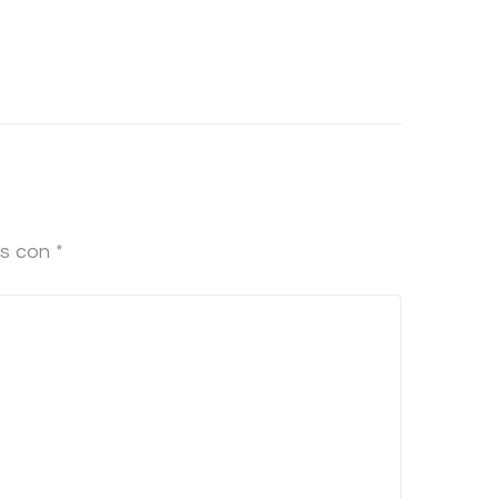
os con
*