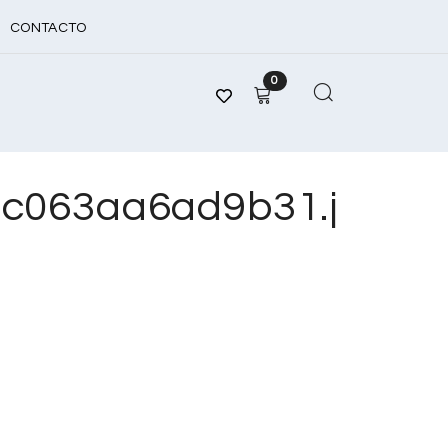
CONTACTO
0
c063aa6ad9b31.j