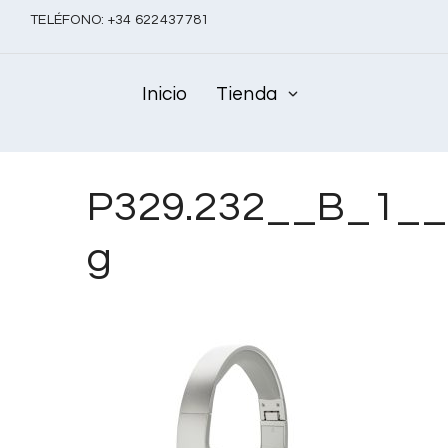
TELÉFONO:
+
34 622437781
Inicio
Tienda
P329.232__B_1__
g