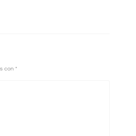
os con
*