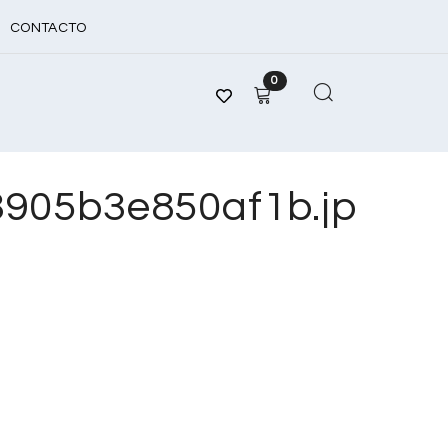
CONTACTO
0
905b3e850af1b.jp