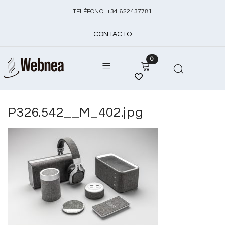
TELÉFONO:
+
34 622437781
CONTACTO
0
P326.542__M_402.jpg