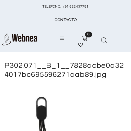
TELÉFONO:
+
34 622437781
CONTACTO
0
P302.071__B_1__7828acbe0a32
4017bc695596271aab89.jpg