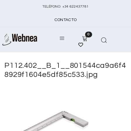
TELÉFONO:
+
34 622437781
CONTACTO
0
P112.402__B_1__801544ca9a6f4
8929f1604e5df85c533.jpg