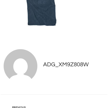
ADG_XM9Z808W
PREVIOUS