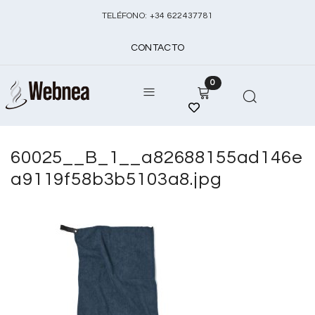
TELÉFONO:
+
34 622437781
CONTACTO
0
60025__B_1__a82688155ad146e
a9119f58b3b5103a8.jpg