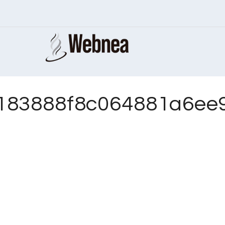
83888f8c064881a6ee9