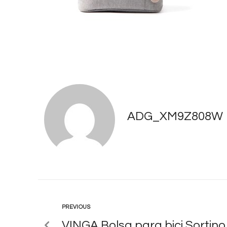
ADG_XM9Z808W
PREVIOUS
VINGA Bolsa para bici Sortino