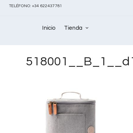
TELÉFONO:
+
34 622437781
Inicio
Tienda
518001__B_1__d1