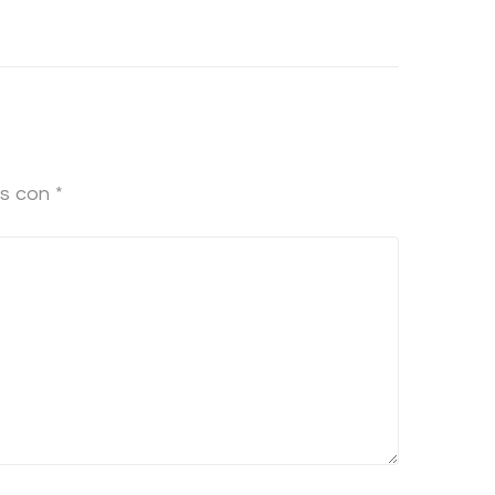
os con
*