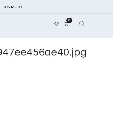
CONTACTO
0
47ee456ae40.jpg