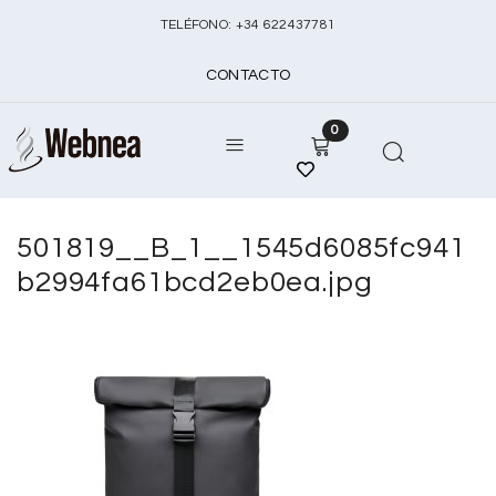
TELÉFONO:
+
34 622437781
CONTACTO
0
501819__B_1__1545d6085fc941
b2994fa61bcd2eb0ea.jpg