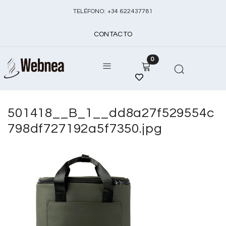
TELÉFONO:
+
34 622437781
CONTACTO
0
501418__B_1__dd8a27f529554c
798df727192a5f7350.jpg