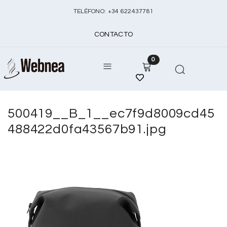
TELÉFONO:
+
34 622437781
CONTACTO
0
500419__B_1__ec7f9d8009cd45
488422d0fa43567b91.jpg