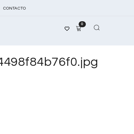
CONTACTO
0
498f84b76f0.jpg