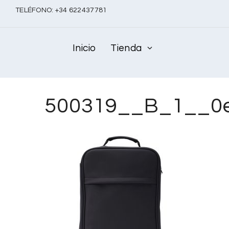
TELÉFONO:
+
34 622437781
Inicio
Tienda
500319__B_1__0e