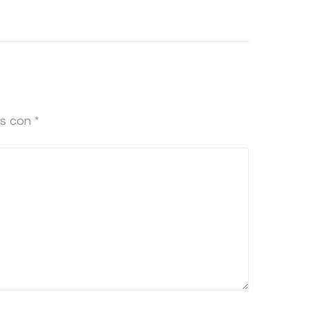
os con
*