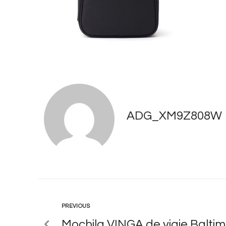
ADG_XM9Z808W
PREVIOUS
Mochila VINGA de viaje Balti