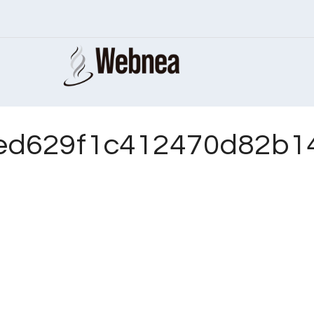
d629f1c412470d82b14