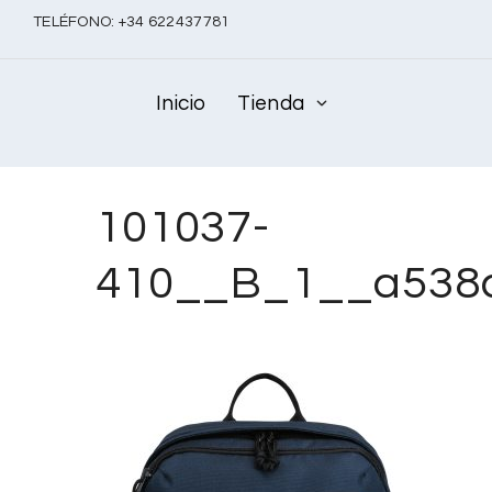
TELÉFONO:
+
34 622437781
Inicio
Tienda
101037-
410__B_1__a538c