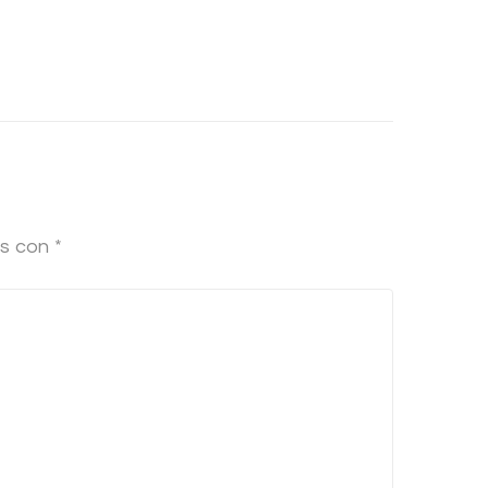
os con
*