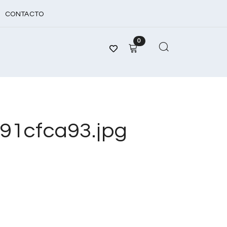
CONTACTO
0
1cfca93.jpg