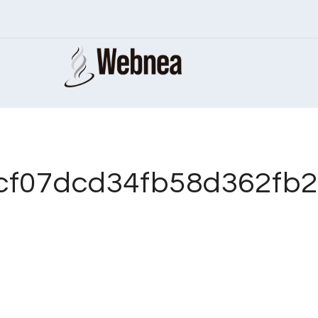
f07dcd34fb58d362fb29