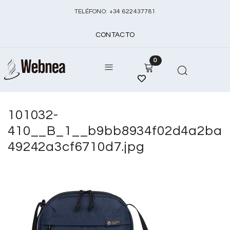
TELÉFONO:
+
34 622437781
CONTACTO
0
101032-
410__B_1__b9bb8934f02d4a2ba
49242a3cf6710d7.jpg