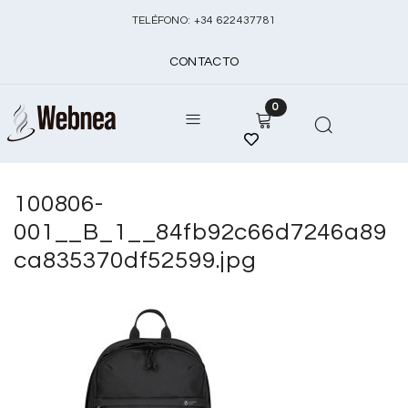
TELÉFONO:
+
34 622437781
CONTACTO
0
100806-
001__B_1__84fb92c66d7246a89
ca835370df52599.jpg