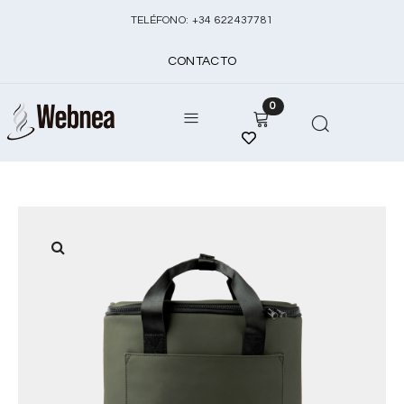
TELÉFONO:
+
34 622437781
CONTACTO
0