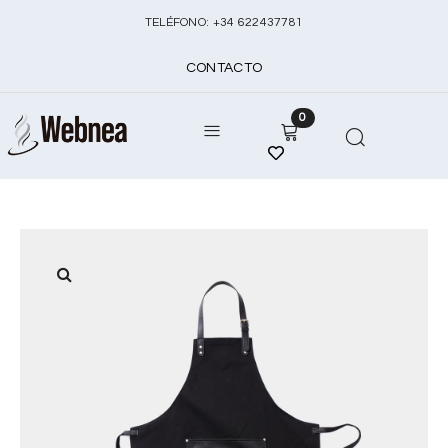
TELÉFONO:
+
34 622437781
CONTACTO
0