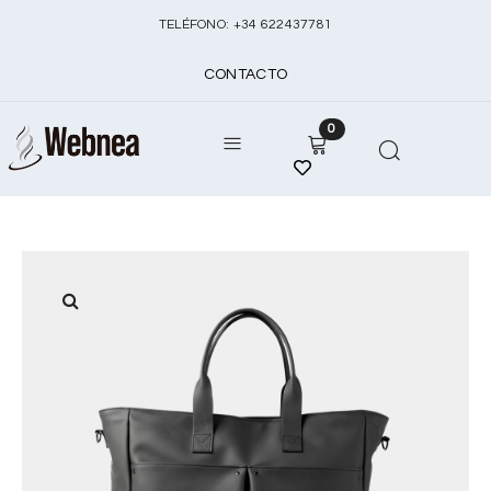
TELÉFONO:
+
34 622437781
CONTACTO
0