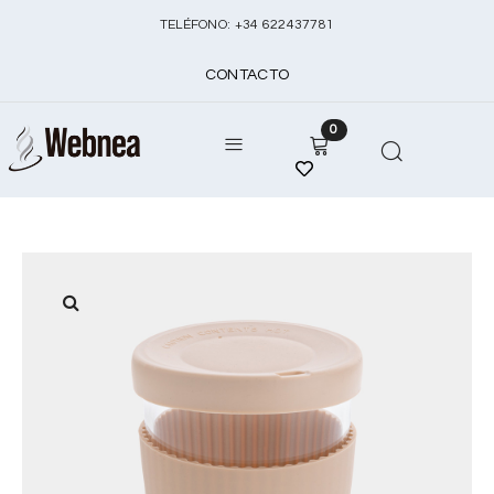
TELÉFONO:
+
34 622437781
CONTACTO
0