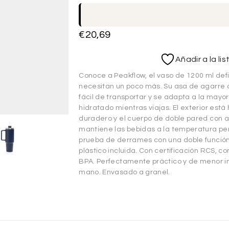
€
20,69
Añadir a la li
Conoce a Peakflow, el vaso de 1200 ml defi
necesitan un poco más. Su asa de agarre
fácil de transportar y se adapta a la mayo
hidratado mientras viajas. El exterior est
duradero y el cuerpo de doble pared con a
mantiene las bebidas a la temperatura pe
prueba de derrames con una doble función 
plástico incluida. Con certificación RCS, c
BPA. Perfectamente práctico y de menor 
mano. Envasado a granel.