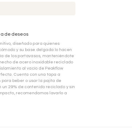
sta de deseos
nitivo, diseñado para quienes
 cómodo y su base delgada lo hacen
ría de los portavasos, manteniéndote
á hecho de acero inoxidable reciclado
islamiento al vacío de Peakflow
rfecta. Cuenta con una tapa a
para beber o usar la pajita de
on un 29% de contenido reciclado y sin
impacto, recomendamos lavarlo a