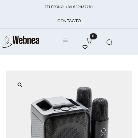
TELÉFONO:
+
34 622437781
CONTACTO
0