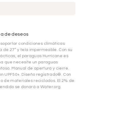
sta de deseos
soportar condiciones climáticas
a de 27” y tela impermeable. Con su
rácticas, el paraguas Hurricane es
ona que necesite un paraguas
ntoso. Manual de apertura y cierre.
n UPF50+. Diseño registrado®. Con
o de materiales reciclados. El 2% de
endido se donará a Water.org.