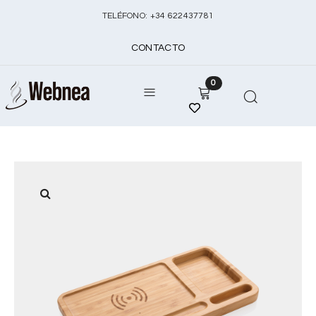
TELÉFONO:
+
34 622437781
CONTACTO
0