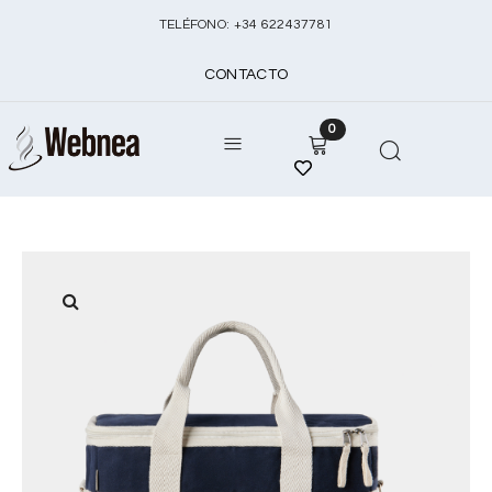
TELÉFONO:
+
34 622437781
CONTACTO
0