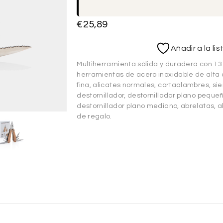
€
25,89
Añadir a la li
Multiherramienta sólida y duradera con 1
herramientas de acero inoxidable de alta c
fina, alicates normales, cortaalambres, sier
destornillador, destornillador plano peque
destornillador plano mediano, abrelatas, a
de regalo.