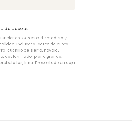
sta de deseos
3 funciones. Carcasa de madera y
alidad. Incluye: alicates de punta
ra, cuchillo de sierra, navaja,
ño, destornillador plano grande,
brebotellas, lima. Presentado en caja