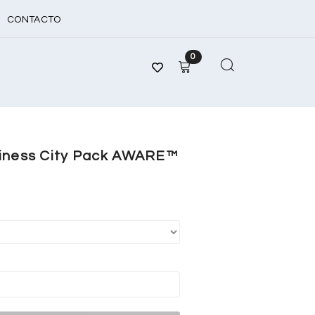
CONTACTO
0
siness City Pack AWARE™