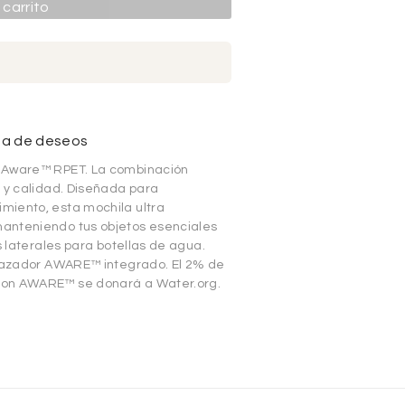
 carrito
sta de deseos
k Aware™ RPET. La combinación
d y calidad. Diseñada para
miento, esta mochila ultra
anteniendo tus objetos esenciales
s laterales para botellas de agua.
trazador AWARE™ integrado. El 2% de
con AWARE™ se donará a Water.org.