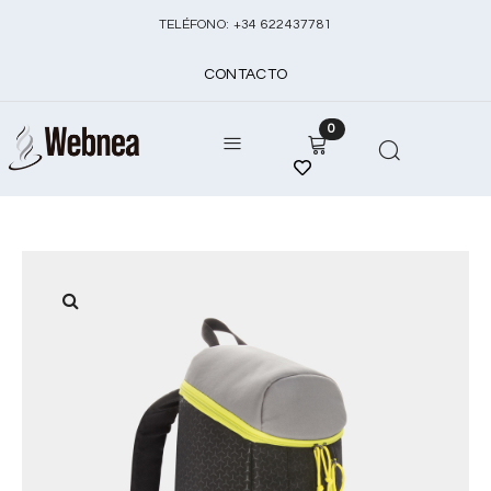
TELÉFONO:
+
34 622437781
CONTACTO
0