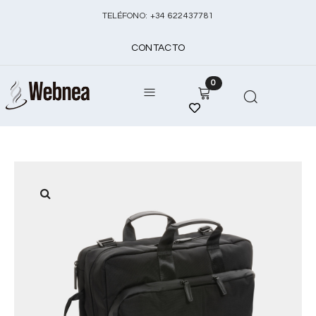
TELÉFONO:
+
34 622437781
CONTACTO
0