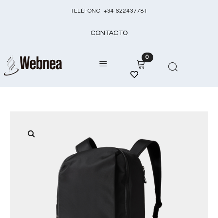
TELÉFONO:
+
34 622437781
CONTACTO
0