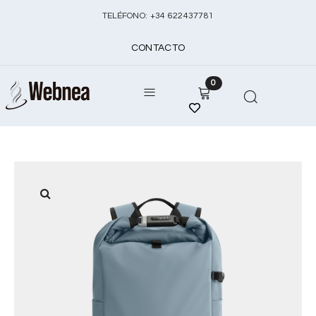
TELÉFONO:
+
34 622437781
CONTACTO
0