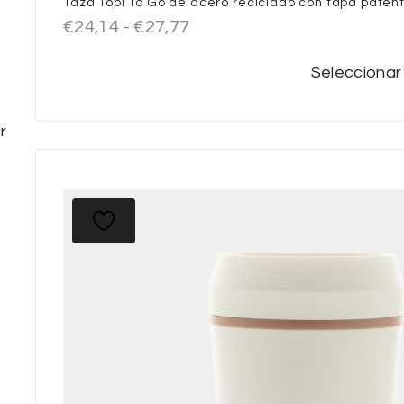
Taza Topl To Go de acero reciclado con tapa paten
€
24,14
-
€
27,77
Seleccionar
r