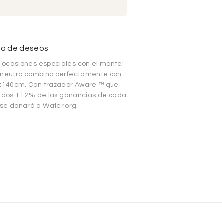
sta de deseos
 ocasiones especiales con el mantel
o neutro combina perfectamente con
x140cm. Con trazador Aware ™ que
lados. El 2% de las ganancias de cada
e donará a Water.org.