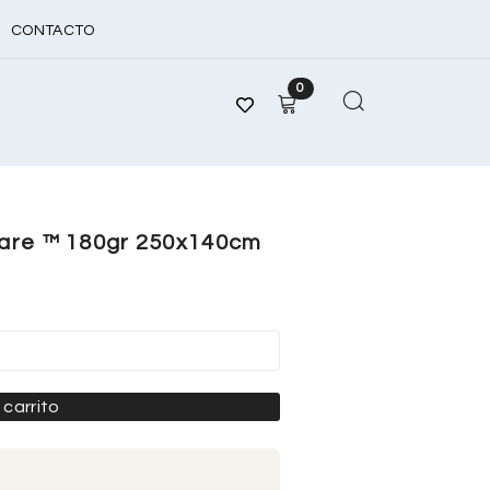
CONTACTO
0
ware ™ 180gr 250x140cm
 carrito