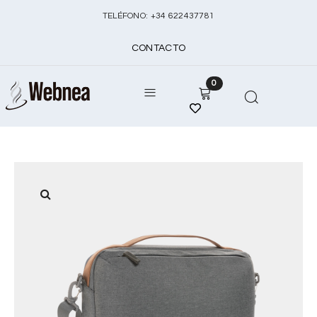
TELÉFONO:
+
34 622437781
CONTACTO
0