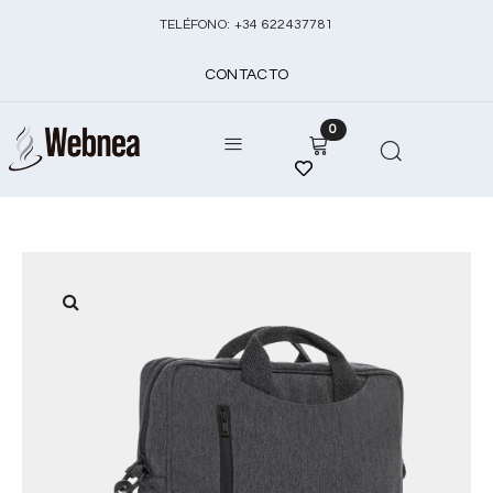
TELÉFONO:
+
34 622437781
CONTACTO
0