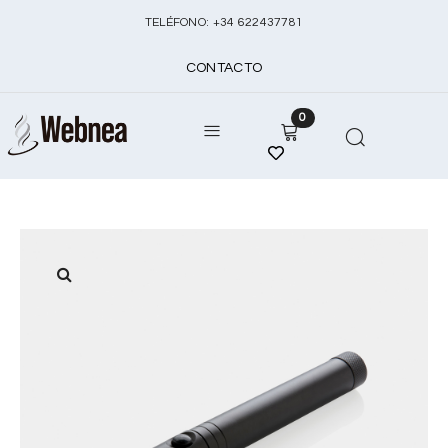
TELÉFONO:
+
34 622437781
CONTACTO
0