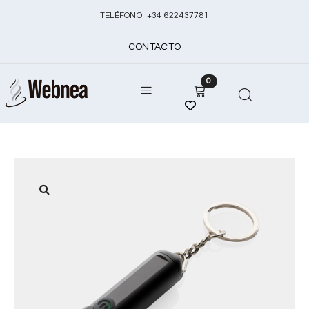
TELÉFONO:
+
34 622437781
CONTACTO
0