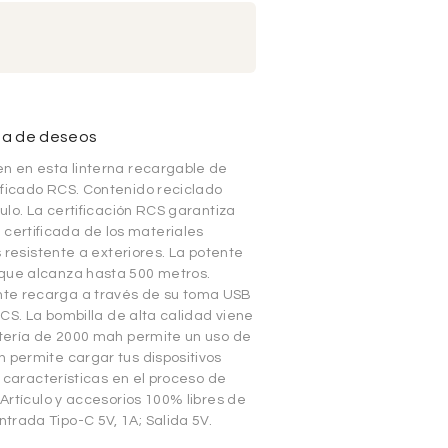
sta de deseos
en en esta linterna recargable de
ificado RCS. Contenido reciclado
culo. La certificación RCS garantiza
ertificada de los materiales
s resistente a exteriores. La potente
 que alcanza hasta 500 metros.
nte recarga a través de su toma USB
RCS. La bombilla de alta calidad viene
atería de 2000 mah permite un uso de
 permite cargar tus dispositivos
s características en el proceso de
 Artículo y accesorios 100% libres de
trada Tipo-C 5V, 1A; Salida 5V.