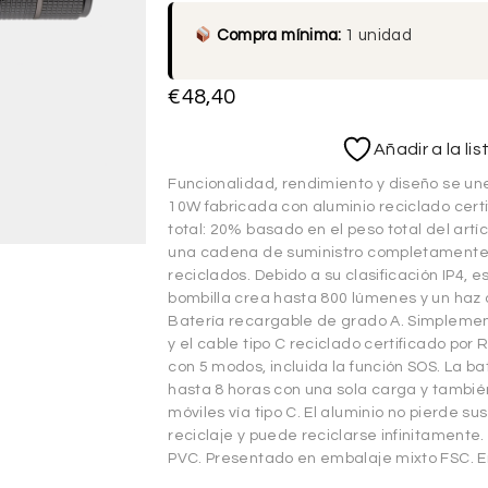
Compra mínima:
1 unidad
€
48,40
Añadir a la li
Funcionalidad, rendimiento y diseño se un
10W fabricada con aluminio reciclado cert
total: 20% basado en el peso total del artí
una cadena de suministro completamente c
reciclados. Debido a su clasificación IP4, e
bombilla crea hasta 800 lúmenes y un haz
Batería recargable de grado A. Simpleme
y el cable tipo C reciclado certificado por 
con 5 modos, incluida la función SOS. La b
hasta 8 horas con una sola carga y también
móviles vía tipo C. El aluminio no pierde su
reciclaje y puede reciclarse infinitamente.
PVC. Presentado en embalaje mixto FSC. En