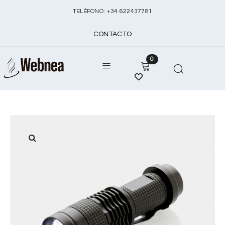
TELÉFONO:
+
34 622437781
CONTACTO
0