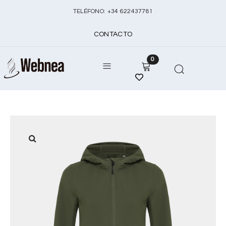
TELÉFONO:
+
34 622437781
CONTACTO
0