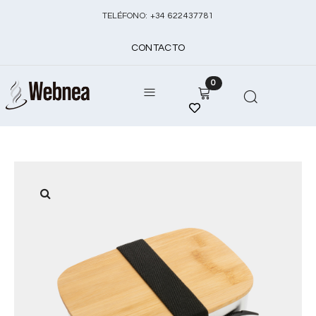
TELÉFONO:
+
34 622437781
CONTACTO
0