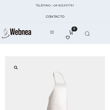
TELÉFONO:
+
34 622437781
CONTACTO
0