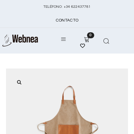
TELÉFONO:
+
34 622437781
CONTACTO
0