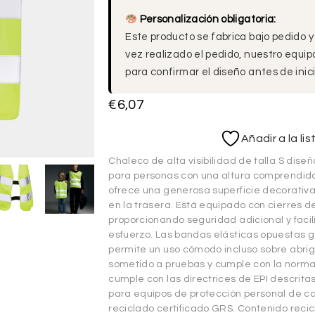
Personalización obligatoria:
Este producto se fabrica bajo pedido y
vez realizado el pedido, nuestro equi
para confirmar el diseño antes de inici
€
6,07
Añadir a la li
Chaleco de alta visibilidad de talla S dise
para personas con una altura comprendida
ofrece una generosa superficie decorativa
en la trasera. Está equipado con cierres de
proporcionando seguridad adicional y facil
esfuerzo. Las bandas elásticas opuestas ga
permite un uso cómodo incluso sobre abrig
sometido a pruebas y cumple con la norm
cumple con las directrices de EPI descrit
para equipos de protección personal de ca
reciclado certificado GRS. Contenido reci