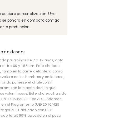
 requiere personalización. Una
po se pondrá en contacto contigo
ar la producción.
sta de deseos
ñado para niños de 7 a 12 años, apto
 entre 90 y 155 cm. Este chaleco
, tanto en la parte delantera como
 velcro en los hombros y en la base,
itando ponerse el chaleco sin
rantizan la elasticidad, lo que
os voluminosos. Este chaleco ha sido
a EN 17353:2020 Tipo AB3. Además,
as en el Reglamento (UE) 2016/425
tegoría II. Fabricado con PET
clado total: 58% basado en el peso