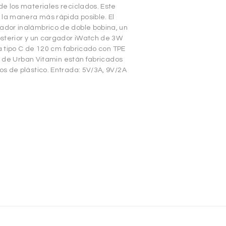
e los materiales reciclados. Este
 la manera más rápida posible. El
dor inalámbrico de doble bobina, un
sterior y un cargador iWatch de 3W
ga tipo C de 120 cm fabricado con TPE
os de Urban Vitamin están fabricados
s de plástico. Entrada: 5V/3A, 9V/2A