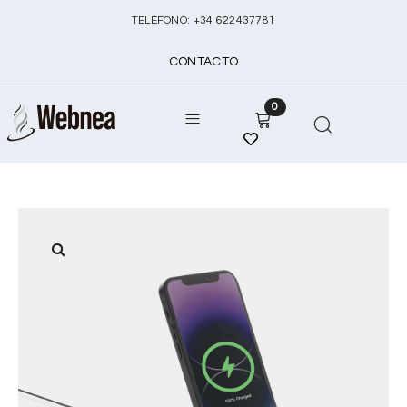
TELÉFONO:
+
34 622437781
CONTACTO
0