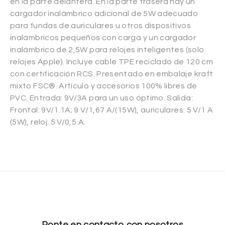
en la parte delantera. En la parte trasera hay un
cargador inalámbrico adicional de 5W adecuado
para fundas de auriculares u otros dispositivos
inalámbricos pequeños con carga y un cargador
inalámbrico de 2,5W para relojes inteligentes (solo
relojes Apple). Incluye cable TPE reciclado de 120 cm
con certificación RCS. Presentado en embalaje kraft
mixto FSC®. Artículo y accesorios 100% libres de
PVC. Entrada: 9V/3A para un uso óptimo. Salida:
Frontal: 9V/1.1A; 9 V/1,67 A/(15W), auriculares: 5 V/1 A
(5W), reloj: 5 V/0,5 A.
Ponte en contacto con nosotros