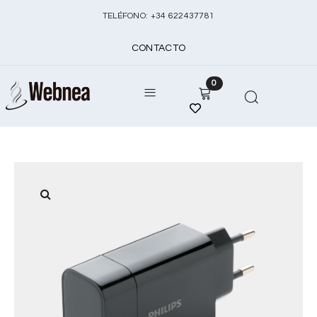
TELÉFONO:
+
34 622437781
CONTACTO
0