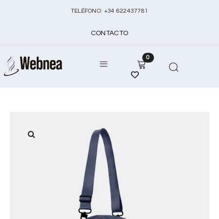
TELÉFONO:
+
34 622437781
CONTACTO
0