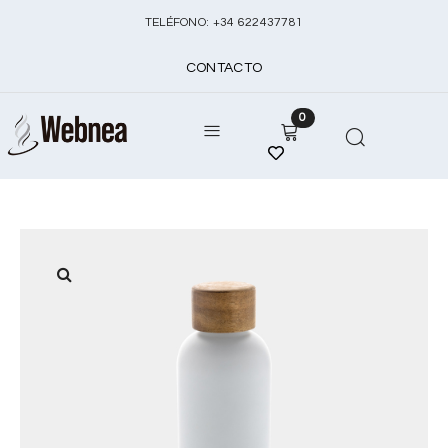
TELÉFONO:
+
34 622437781
CONTACTO
0