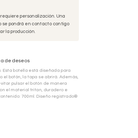
 requiere personalización. Una
po se pondrá en contacto contigo
ar la producción.
sta de deseos
. Esta botella está diseñada para
 el botón, la tapa se abrirá. Además,
vitar pulsar el botón de manera
on el material tritan, duradero e
 Contenido: 700ml. Diseño registrado®