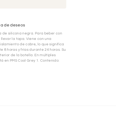
sta de deseos
a de silicona negra. Para beber con
llevar la tapa. Viene con una
islamiento de cobre, lo que significa
 8 horas y frías durante 24 horas. Su
erior de la botella. En múltiples
stá en PMS Cool Grey 1. Contenido: