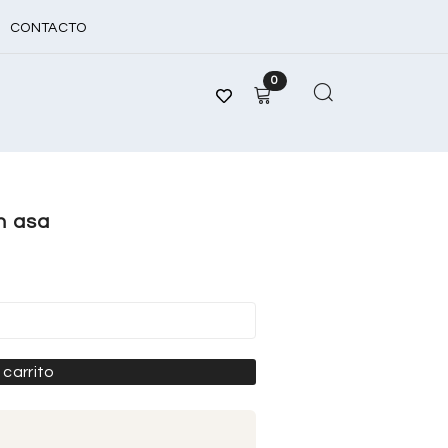
CONTACTO
0
n asa
 carrito